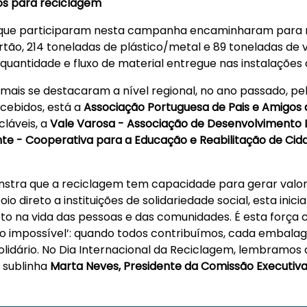
os para reciclagem
es que participaram nesta campanha encaminharam para r
tão, 214 toneladas de plástico/metal e 89 toneladas de
quantidade e fluxo de material entregue nas instalações
 mais se destacaram a nível regional, no ano passado, pe
cebidos, está a
Associação Portuguesa de Pais e Amigos 
láveis, a
Vale Varosa - Associação de Desenvolvimento 
te - Cooperativa para a Educação e Reabilitação de Ci
tra que a reciclagem tem capacidade para gerar valor
o direto a instituições de solidariedade social, esta ini
 na vida das pessoas e das comunidades. É esta força 
 impossível’: quando todos contribuímos, cada embalag
solidário. No Dia Internacional da Reciclagem, lembramos 
, sublinha
Marta Neves, Presidente da Comissão Executiv