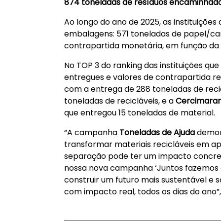
874 toneladas de resíduos encaminhad
Ao longo do ano de 2025, as instituiçõ
embalagens: 571 toneladas de papel/car
contrapartida monetária, em função da 
No TOP 3 do ranking das instituições que
entregues e valores de contrapartida re
com a entrega de 288 toneladas de recic
toneladas de recicláveis, e a
Cercimaran
que entregou 15 toneladas de material.
“A campanha
Toneladas de Ajuda
demons
transformar materiais recicláveis em apoi
separação pode ter um impacto concreto
nossa nova campanha ‘Juntos fazemos o
construir um futuro mais sustentável e 
com impacto real, todos os dias do ano”